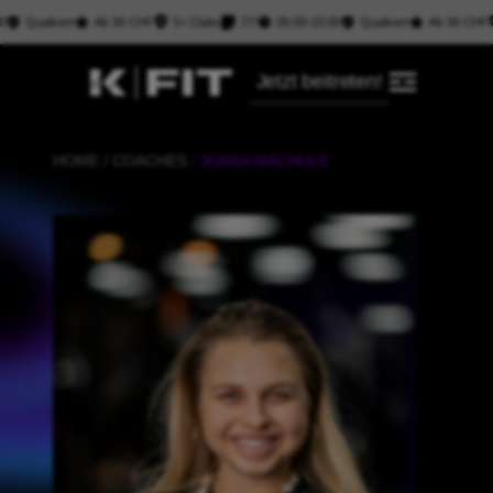
Qualicert
Ab 39 CHF
5+ Clubs
7/7
05:00-23:00
Qualicert
Ab 39 CHF
Jetzt beitreten!
HOME / COACHES
/ JOANA MACHULE