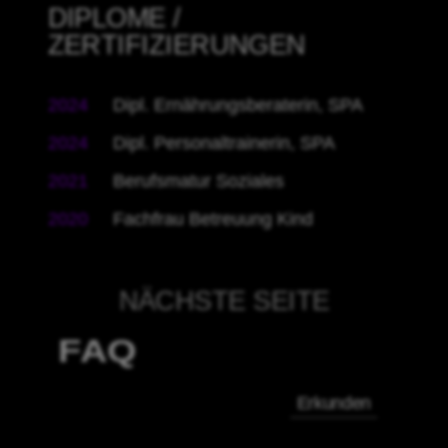
DIPLOME /
ZERTIFIZIERUNGEN
2024
Dipl. Ernährungsberaterin, SPA
2024
Dipl. Personaltrainerin, SPA
2021
Berufsmatur Soziales
2020
Fachfrau Betreuung Kind
NÄCHSTE SEITE
FAQ
Erkunden