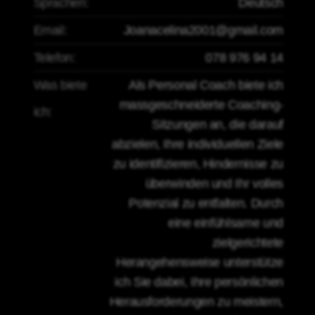
Sprachen:
Deutsch
Email:
Joanacelina2001@gmail.com
Telefon:
078 976 94 14
Was biete
Als Personal Coach biete ich
massgeschneiderte Coaching-
ich:
Sitzungen an, die darauf
abzielen, Ihre individuellen Ziele
zu identifizieren, Hindernisse zu
überwinden und Ihr volles
Potenzial zu entfalten. Durch
eine einfühlsame und
zielgerichtete
Herangehensweise unterstütze
ich Sie dabei, Ihre persönlichen
Herausforderungen zu meistern,