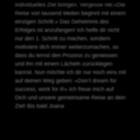
individuelles Ziel bringen. Vergesse nie:«Die
Reise von tausend Meilen beginnt mit einem
einzigen Schritt.» Das Geheimnis des
Erfolges ist anzufangen! Ich helfe dir nicht
nur den 1. Schritt zu machen, sondern
motiviere dich immer weiterzumachen, so
dass du lernst den Prozess zu geniessen
und ihn mit einem Lächeln zurücklegen
kannst. Nun möchte ich dir nur noch eins mit
auf deinen Weg geben: «Don’t dream for
success, work for it!» Ich freue mich auf
Dich und unsere gemeinsame Reise an dein
Ziel! Bis bald Joana