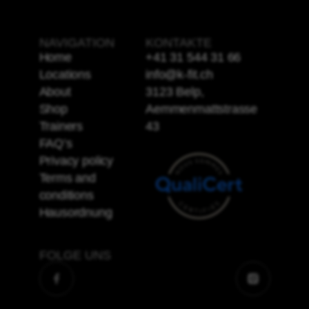
NAVIGATION
KONTAKTE
Home
+41 31 544 31 66
Locations
info@k-fit.ch
About
3123 Belp,
Shop
Aemmenmattstrasse
Trainers
43
FAQ’s
Privacy policy
Terms and
conditions
Hausordnung
FOLGE UNS