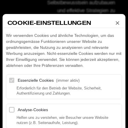
Selbstbewusstsein aufzubauen
und effektive Strategien zu
entwickeln, um Ihre Ziele zu
×
COOKIE-EINSTELLUNGEN
erreichen.
Wir verwenden Cookies und ähnliche Technologien, um das
Motto:
ordnungsgemässe Funktionieren unserer Website zu
gewährleisten, die Nutzung zu analysieren und relevante
Werbung anzuzeigen. Nicht-essenzielle Cookies werden nur mit
Ihrer Einwilligung verwendet. Sie können jederzeit akzeptieren,
Wo ein Wille ist, ist ein
ablehnen oder Ihre Präferenzen verwalten.
Weg!
Essenzielle Cookies
(immer aktiv)
Erforderlich für den Betrieb der Website, Sicherheit,
Authentifizierung und Zahlungen.
Analyse-Cookies
Helfen uns zu verstehen, wie Besucher unsere Website
Hallo zusammen. Ich heisse Joana. Sport
nutzen (z.B. Seitenaufrufe, Leistung).